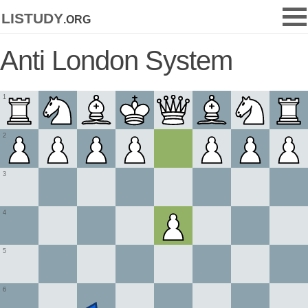
listudy
.org
Anti London System
1
2
3
4
5
6