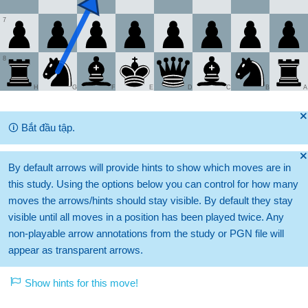
7
8
H
G
F
E
D
C
B
A
🞫
🛈
Bắt đầu tập.
🞫
By default arrows will provide hints to show which moves are in
this study. Using the options below you can control for how many
moves the arrows/hints should stay visible. By default they stay
visible until all moves in a position has been played twice. Any
non-playable arrow annotations from the study or PGN file will
appear as transparent arrows.
Show hints for this move!