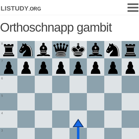
listudy
.org
Orthoschnapp gambit
8
7
6
5
4
3