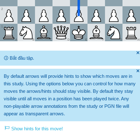
2
1
A
B
C
D
E
F
G
H
🞫
🛈
Bắt đầu tập.
🞫
By default arrows will provide hints to show which moves are in
this study. Using the options below you can control for how many
moves the arrows/hints should stay visible. By default they stay
visible until all moves in a position has been played twice. Any
non-playable arrow annotations from the study or PGN file will
appear as transparent arrows.
Show hints for this move!