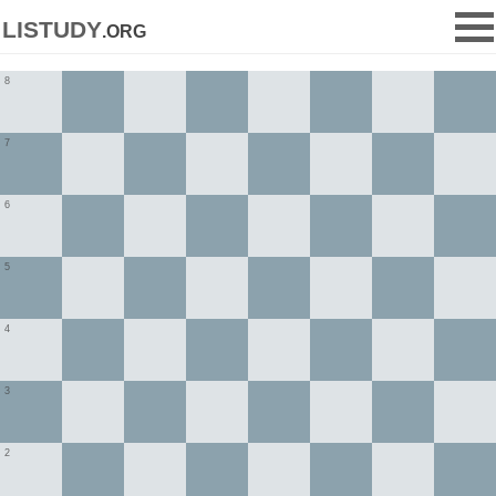
listudy
.org
8
7
6
5
4
3
2