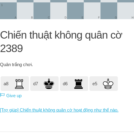
1
A
B
C
D
E
F
G
H
Chiến thuật không quân cờ
2389
Quân trắng
chơi.
a8
d7
d6
e5
Give up
[Trợ giúp] Chiến thuật không quân cờ hoạt động như thế nào.