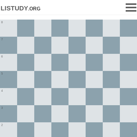
listudy
.org
8
7
6
5
4
3
2