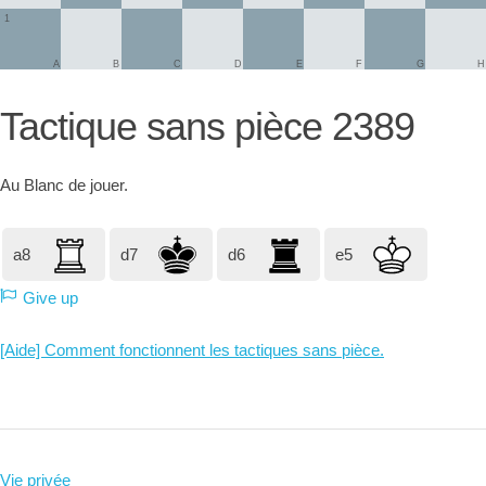
1
A
B
C
D
E
F
G
H
Tactique sans pièce 2389
Au
Blanc
de jouer.
a8
d7
d6
e5
Give up
[Aide] Comment fonctionnent les tactiques sans pièce.
Vie privée