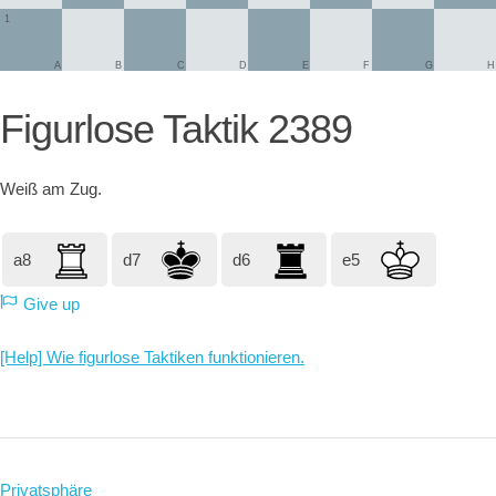
1
A
B
C
D
E
F
G
H
Figurlose Taktik 2389
Weiß
am Zug.
a8
d7
d6
e5
Give up
[Help] Wie figurlose Taktiken funktionieren.
Privatsphäre