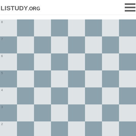
listudy
.org
8
7
6
5
4
3
2