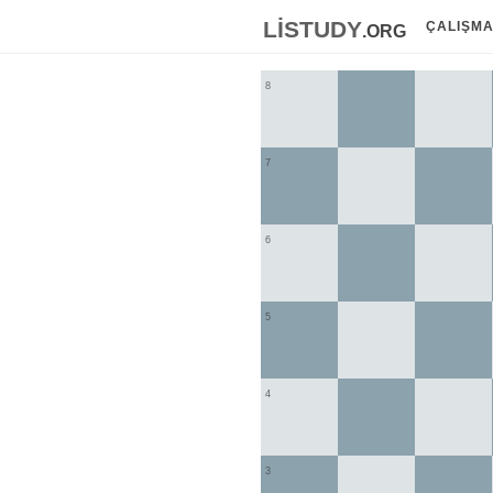
listudy
.org
ÇALIŞM
8
7
6
5
4
3