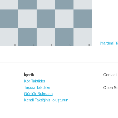
[Yardım] Ta
D
E
F
G
H
İçerik
Contact 
Kör Taktikler
Taşsız Taktikler
Open So
Günlük Bulmaca
Kendi Taktiğinizi oluşturun