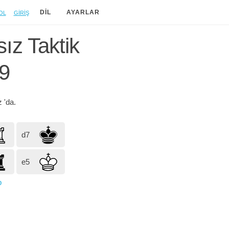
ol
Giriş
DIL
AYARLAR
ız Taktik
9
z
'da.
d7
e5
p