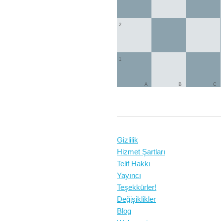
2
1
A
B
C
Gizlilik
Hizmet Şartları
Telif Hakkı
Yayıncı
Teşekkürler!
Değişiklikler
Blog