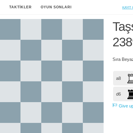
Kayıt 
A
TAKTIKLER
OYUN SONLARI
Taşs
238
Sıra
Beya
a8
d6
Give u