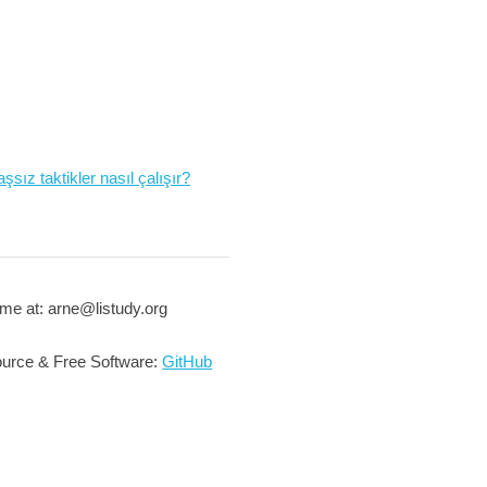
şsız taktikler nasıl çalışır?
me at: arne@listudy.org
urce & Free Software:
GitHub