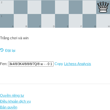
2
1
A
B
C
D
E
F
G
H
Trắng chơi và
win
Đặt lại
Fen:
Copy
Lichess Analysis
Quyền riêng tư
Điều khoản dịch vụ
Bản quyền