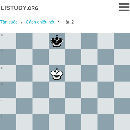
listudy
.org
Tàn cuộc
Cách chiếu hết
Hậu 2
8
7
6
5
4
3