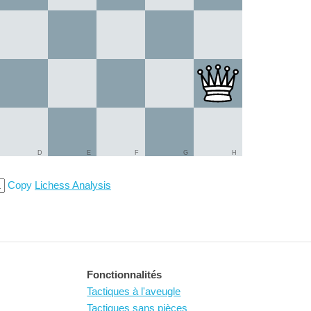
D
E
F
G
H
Copy
Lichess Analysis
Fonctionnalités
Tactiques à l'aveugle
Tactiques sans pièces