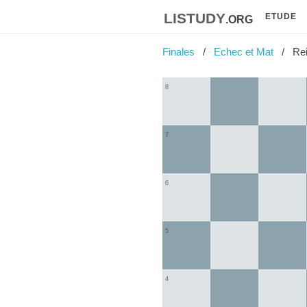
listudy
.org
ETUDE
Finales
Echec et Mat
Re
8
7
6
5
4