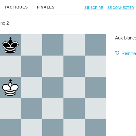
S'inscrire
Se connecter
TACTIQUES
FINALES
ine 2
Aux blancs
Réinitia