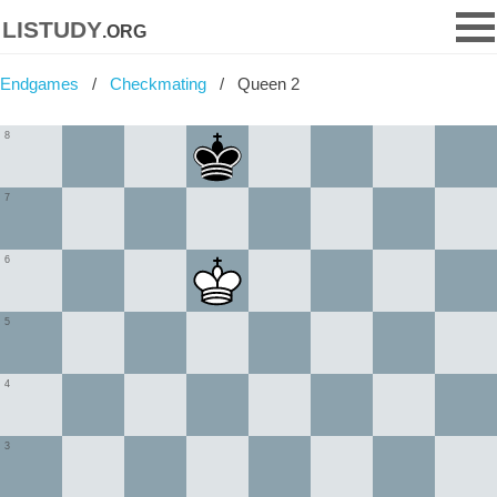
listudy
.org
Endgames
Checkmating
Queen 2
8
7
6
5
4
3