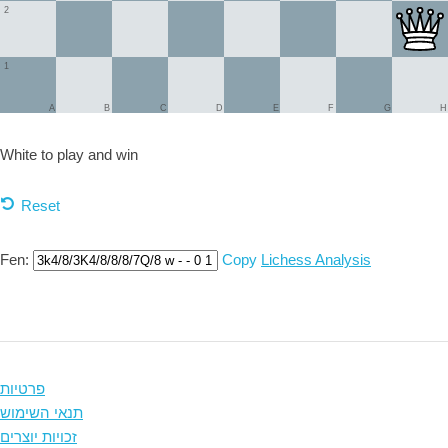
2
1
A
B
C
D
E
F
G
H
White to play and
win
Reset
Fen:
Copy
Lichess Analysis
פרטיות
תנאי השימוש
זכויות יוצרים