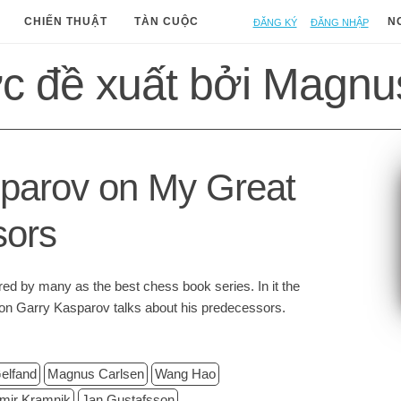
Đăng ký
Đăng nhập
CHIẾN THUẬT
TÀN CUỘC
N
c đề xuất bởi Magnu
parov on My Great
sors
red by many as the best chess book series. In it the
on Garry Kasparov talks about his predecessors.
elfand
Magnus Carlsen
Wang Hao
imir Kramnik
Jan Gustafsson