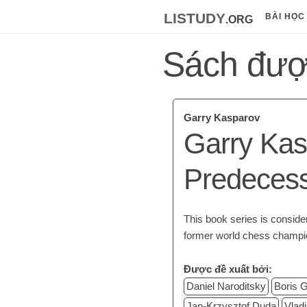
listudy
.org
BÀI HỌC
Sách đượ
Garry Kasparov
Garry Kas
Predeces
This book series is conside
former world chess champi
Được đề xuất bởi:
Daniel Naroditsky
Boris G
Jan-Krzysztof Duda
Vlad