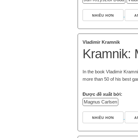
NHIỀU HƠN
A
Vladimir Kramnik
Kramnik: 
In the book Vladimir Kramnik
more than 50 of his best g
Được đề xuất bởi:
Magnus Carlsen
NHIỀU HƠN
A