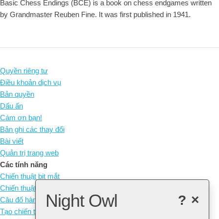
Basic Chess Endings (BCE) is a book on chess endgames written
by Grandmaster Reuben Fine. It was first published in 1941.
Quyền riêng tư
Điều khoản dịch vụ
Bản quyền
Dấu ấn
Cám ơn bạn!
Bản ghi các thay đổi
Bài viết
Quản trị trang web
Các tính năng
Chiến thuật bịt mắt
Chiến thuật không quân cờ
Night Owl
?
×
Câu đố hàng ngày
Tạo chiến thuật của riêng bạn