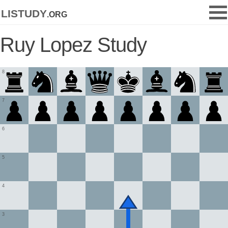
listudy
.org
Ruy Lopez Study
8
7
6
5
4
3