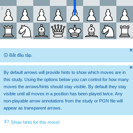
2
1
A
B
C
D
E
F
G
H
🞫
🛈
Bắt đầu tập.
🞫
By default arrows will provide hints to show which moves are in
this study. Using the options below you can control for how many
moves the arrows/hints should stay visible. By default they stay
visible until all moves in a position has been played twice. Any
non-playable arrow annotations from the study or PGN file will
appear as transparent arrows.
Show hints for this move!