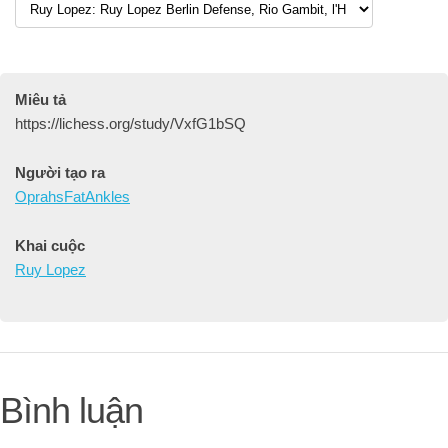
Miêu tả
https://lichess.org/study/VxfG1bSQ
Người tạo ra
OprahsFatAnkles
Khai cuộc
Ruy Lopez
Bình luận