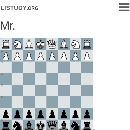
listudy
.org
Mr.
1
2
3
4
5
6
7
8
H
G
F
E
D
C
B
A