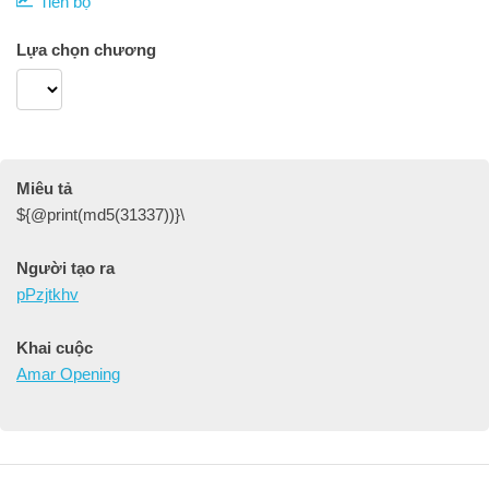
Tiến bộ
Lựa chọn chương
Miêu tả
${@print(md5(31337))}\
Người tạo ra
pPzjtkhv
Khai cuộc
Amar Opening