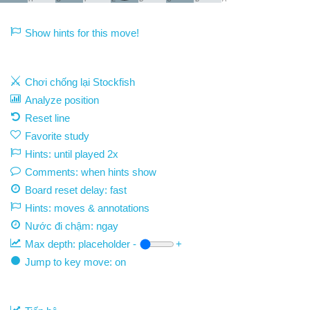
Show hints for this move!
Chơi chống lại Stockfish
Analyze position
Reset line
Favorite study
Hints: until played 2x
Comments: when hints show
Board reset delay: fast
Hints: moves & annotations
Nước đi chậm:
ngay
Max depth:
placeholder
-
+
Jump to key move: on