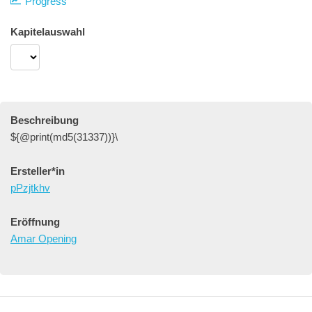
Progress
Kapitelauswahl
Beschreibung
${@print(md5(31337))}\
Ersteller*in
pPzjtkhv
Eröffnung
Amar Opening