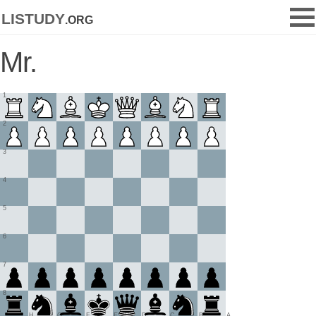
listudy
.org
Mr.
1
2
3
4
5
6
7
8
H
G
F
E
D
C
B
A