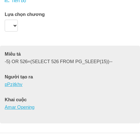
Tiến bộ
Lựa chọn chương
Miêu tả
-5) OR 526=(SELECT 526 FROM PG_SLEEP(15))--
Người tạo ra
pPzjtkhv
Khai cuộc
Amar Opening