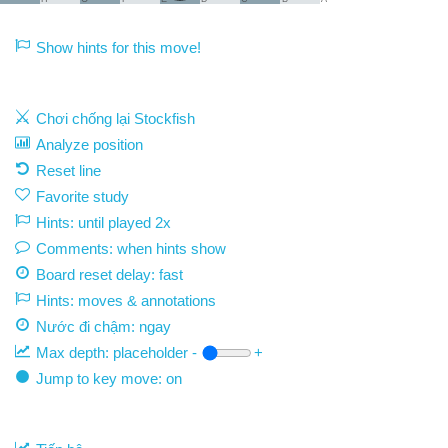
Show hints for this move!
Chơi chống lại Stockfish
Analyze position
Reset line
Favorite study
Hints: until played 2x
Comments: when hints show
Board reset delay: fast
Hints: moves & annotations
Nước đi chậm:
ngay
Max depth:
placeholder
-
+
Jump to key move: on