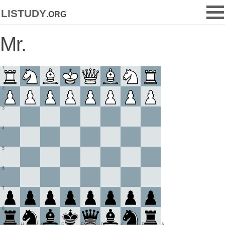
listudy
.org
Mr.
1
2
3
4
5
6
7
8
H
G
F
E
D
C
B
A