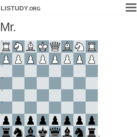
listudy
.org
Mr.
1
2
3
4
5
6
7
8
H
G
F
E
D
C
B
A