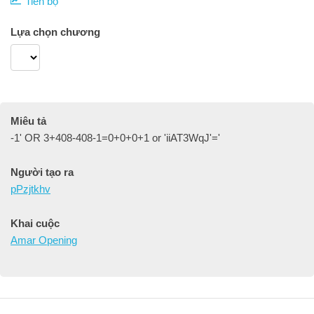
Tiến bộ
Lựa chọn chương
Miêu tả
-1' OR 3+408-408-1=0+0+0+1 or 'iiAT3WqJ'='
Người tạo ra
pPzjtkhv
Khai cuộc
Amar Opening