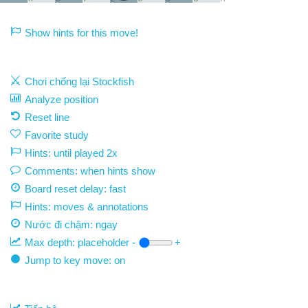
Show hints for this move!
Chơi chống lại Stockfish
Analyze position
Reset line
Favorite study
Hints: until played 2x
Comments: when hints show
Board reset delay: fast
Hints: moves & annotations
Nước đi chậm:
ngay
Max depth:
placeholder
-
+
Jump to key move: on