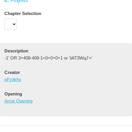
Progress
Chapter Selection
Description
-1' OR 3+408-408-1=0+0+0+1 or 'iiAT3WqJ'='
Creator
pPzjtkhv
Opening
Amar Opening