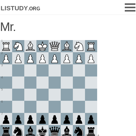
listudy
.org
Mr.
1
2
3
4
5
6
7
8
H
G
F
E
D
C
B
A