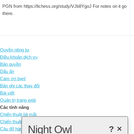
PGN from https://lichess.org/study/VJb8YgoJ For notes on it go
there.
Quyền riêng tư
Điều khoản dịch vụ
Bản quyền
Dấu ấn
Cám ơn bạn!
Bản ghi các thay đổi
Bài viết
Quản trị trang web
Các tính năng
Chiến thuật bịt mắt
Chiến thuật không quân cờ
Night Owl
?
×
Câu đố hàng ngày