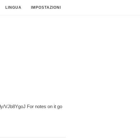
LINGUA
IMPOSTAZIONI
dy/VJb8YgoJ For notes on it go