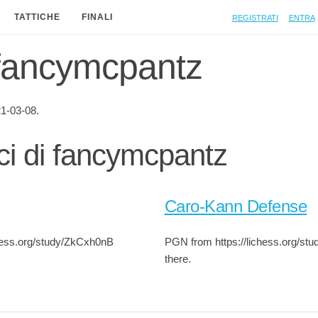
Registrati
Entra
TATTICHE
FINALI
i fancymcpantz
1-03-08.
ici di fancymcpantz
Caro-Kann Defense
chess.org/study/ZkCxh0nB
PGN from https://lichess.org/stu
there.