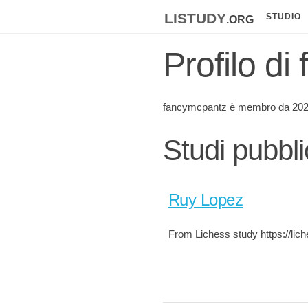
listudy
.org
STUDIO
Profilo d
fancymcpantz è membro da 202
Studi pubbl
Ruy Lopez
From Lichess study https://li