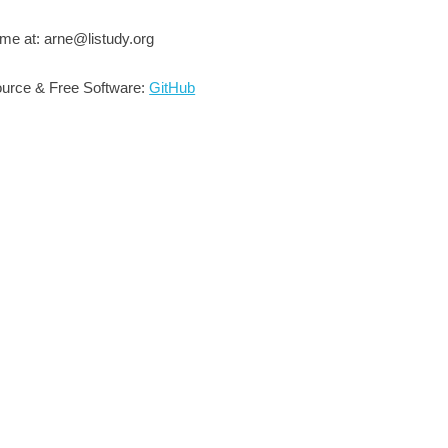
me at: arne@listudy.org
urce & Free Software:
GitHub