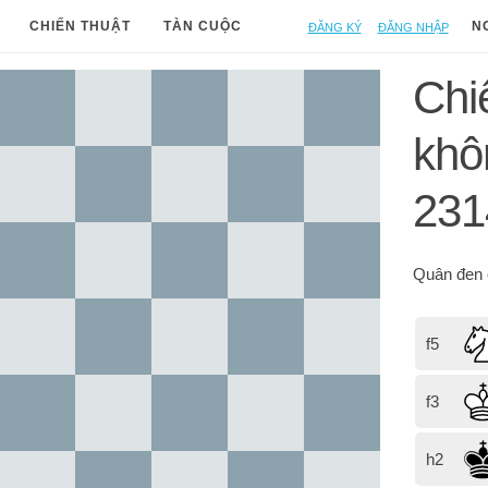
Đăng ký
Đăng nhập
CHIẾN THUẬT
TÀN CUỘC
N
Chi
khô
231
Quân đen
f5
f3
h2