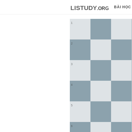
listudy
.org
BÀI HỌC
1
2
3
4
5
6