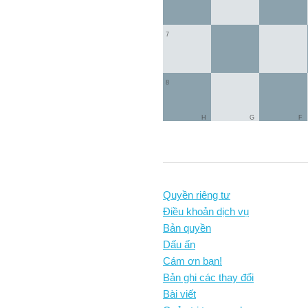
7
8
H
G
F
Quyền riêng tư
Điều khoản dịch vụ
Bản quyền
Dấu ấn
Cám ơn bạn!
Bản ghi các thay đổi
Bài viết