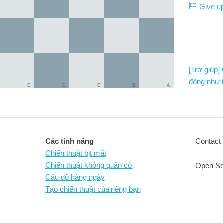
Give u
[Trợ giúp]
động như 
E
D
C
B
A
Các tính năng
Contact 
Chiến thuật bịt mắt
Chiến thuật không quân cờ
Open So
Câu đố hàng ngày
Tạo chiến thuật của riêng bạn