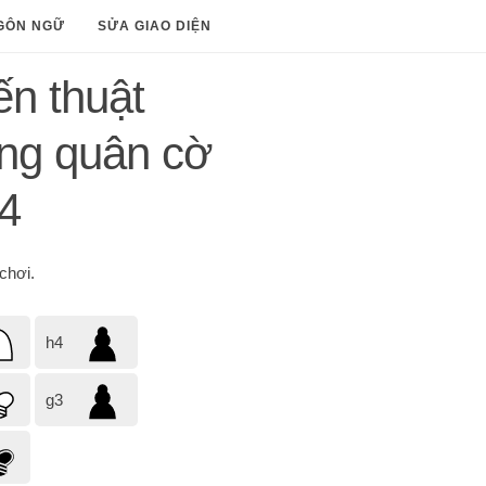
GÔN NGỮ
SỬA GIAO DIỆN
ến thuật
ng quân cờ
4
chơi.
h4
g3