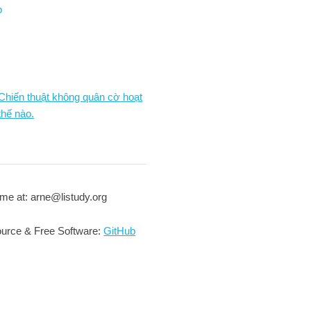
p
 Chiến thuật không quân cờ hoạt
thế nào.
me at: arne@listudy.org
urce & Free Software:
GitHub