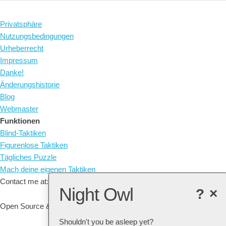
Privatsphäre
Nutzungsbedingungen
Urheberrecht
Impressum
Danke!
Änderungshistorie
Blog
Webmaster
Funktionen
Blind-Taktiken
Figurenlose Taktiken
Tägliches Puzzle
Mach deine eigenen Taktiken
Contact me at: arne@listudy.org
Night Owl
?
×
Open Source & Free Software:
GitHub
Shouldn't you be asleep yet?