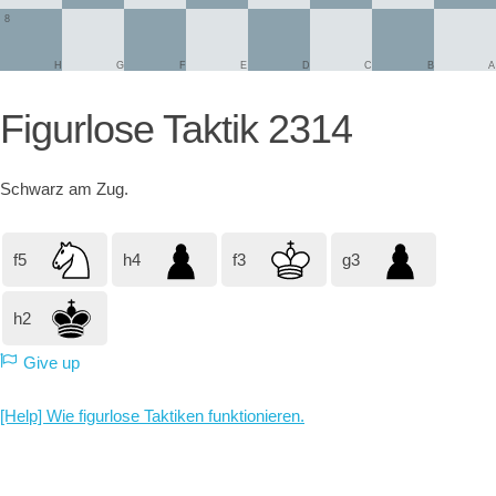
8
H
G
F
E
D
C
B
A
Figurlose Taktik 2314
Schwarz
am Zug.
f5
h4
f3
g3
h2
Give up
[Help] Wie figurlose Taktiken funktionieren.