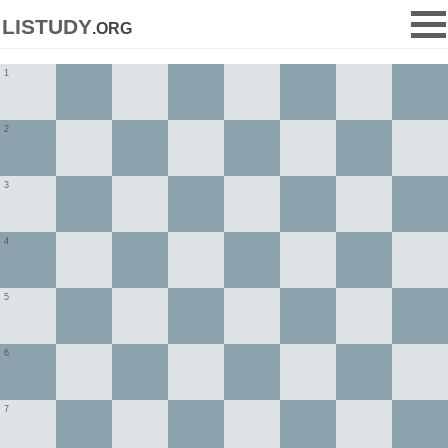
listudy
.org
1
2
3
4
5
6
7