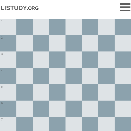
listudy
.org
1
2
3
4
5
6
7