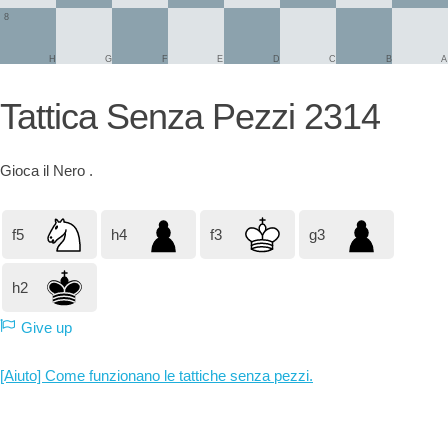
8
H
G
F
E
D
C
B
A
Tattica Senza Pezzi 2314
Gioca il
Nero
.
f5
h4
f3
g3
h2
Give up
[Aiuto] Come funzionano le tattiche senza pezzi.