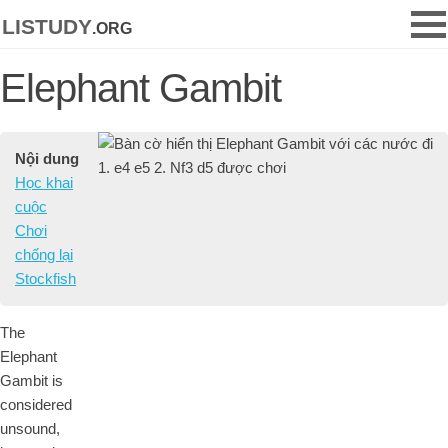
listudy
.org
Elephant Gambit
Nội dung
Học khai
cuộc
Chơi
chống lại
Stockfish
The
Elephant
Gambit is
considered
unsound,