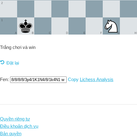
2
1
A
B
C
D
E
F
G
H
Trắng chơi và
win
Đặt lại
Fen:
Copy
Lichess Analysis
Quyền riêng tư
Điều khoản dịch vụ
Bản quyền