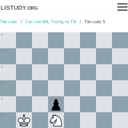
listudy
.org
Tàn cuộc
Các con Mã, Tượng và Tốt
Tàn cuộc 5
8
7
6
5
4
3