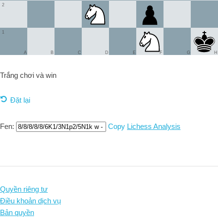
2
1
A
B
C
D
E
F
G
H
Trắng chơi và
win
Đặt lại
Fen:
Copy
Lichess Analysis
Quyền riêng tư
Điều khoản dịch vụ
Bản quyền