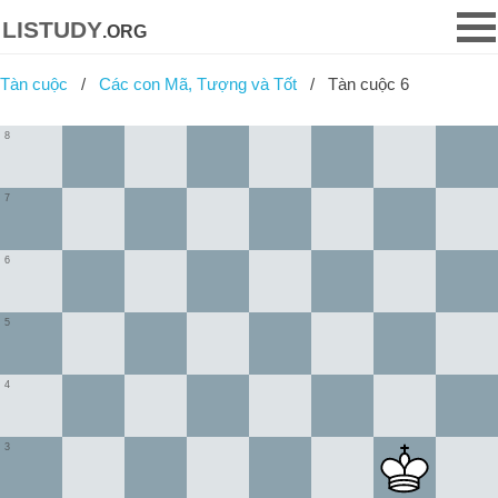
listudy
.org
Tàn cuộc
Các con Mã, Tượng và Tốt
Tàn cuộc 6
8
7
6
5
4
3