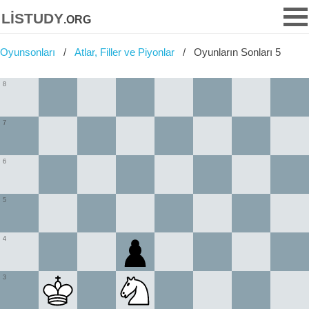
listudy
.org
Oyunsonları
Atlar, Filler ve Piyonlar
Oyunların Sonları 5
8
7
6
5
4
3