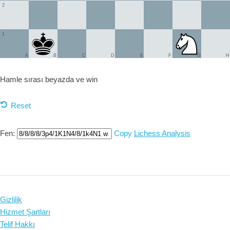
2
1
A
B
C
D
E
F
G
H
Hamle sırası beyazda ve
win
Reset
Fen:
Copy
Lichess Analysis
Gizlilik
Hizmet Şartları
Telif Hakkı