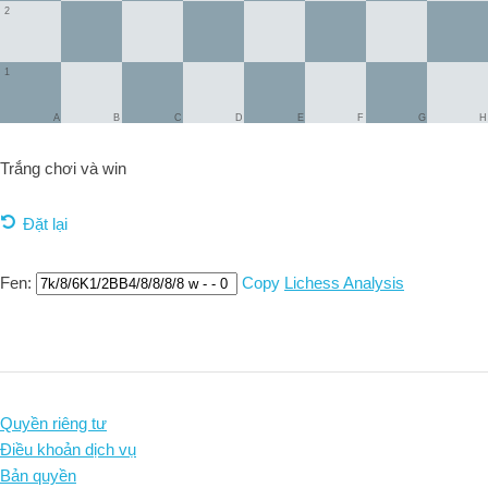
2
1
A
B
C
D
E
F
G
H
Trắng chơi và
win
Đặt lại
Fen:
Copy
Lichess Analysis
Quyền riêng tư
Điều khoản dịch vụ
Bản quyền