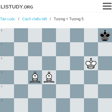
listudy
.org
Tàn cuộc
Cách chiếu hết
Tượng + Tượng 5
8
7
6
5
4
3