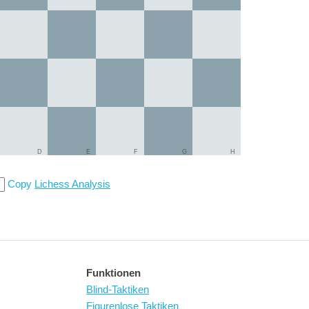
D
E
F
G
H
Copy
Lichess Analysis
Funktionen
Blind-Taktiken
Figurenlose Taktiken