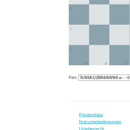
3
2
1
A
B
C
Fen:
Privatsphäre
Nutzungsbedingungen
Urheberrecht