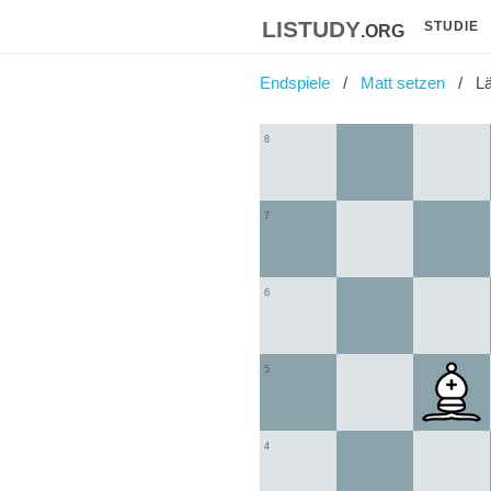
listudy
.org
STUDIE
Endspiele
Matt setzen
Lä
8
7
6
5
4