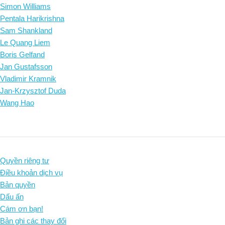
Simon Williams
Pentala Harikrishna
Sam Shankland
Le Quang Liem
Boris Gelfand
Jan Gustafsson
Vladimir Kramnik
Jan-Krzysztof Duda
Wang Hao
Quyền riêng tư
Điều khoản dịch vụ
Bản quyền
Dấu ấn
Cám ơn bạn!
Bản ghi các thay đổi