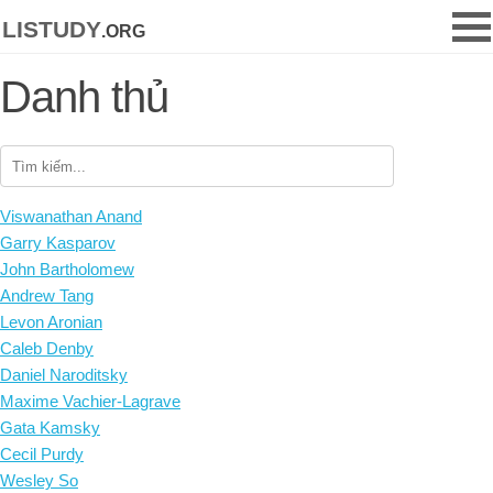
listudy
.org
Danh thủ
Viswanathan Anand
Garry Kasparov
John Bartholomew
Andrew Tang
Levon Aronian
Caleb Denby
Daniel Naroditsky
Maxime Vachier-Lagrave
Gata Kamsky
Cecil Purdy
Wesley So