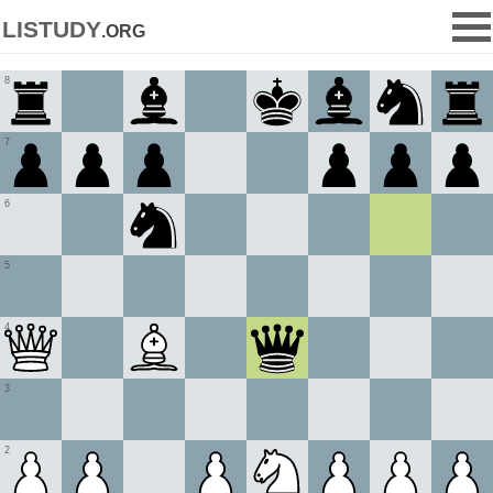
listudy
.org
8
7
6
5
4
3
2