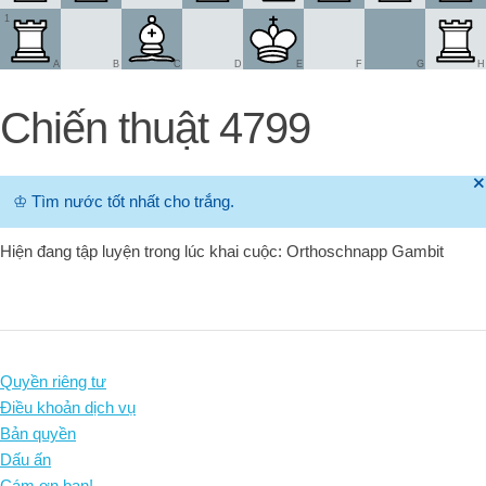
1
A
B
C
D
E
F
G
H
Chiến thuật 4799
🞫
♔
Tìm nước tốt nhất cho trắng.
Hiện đang tập luyện trong lúc khai cuộc: Orthoschnapp Gambit
Quyền riêng tư
Điều khoản dịch vụ
Bản quyền
Dấu ấn
Cám ơn bạn!