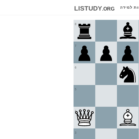
listudy
.org
ות למידה
8
7
6
5
4
3