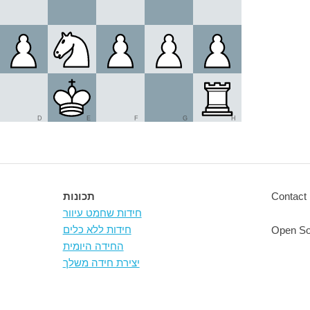
D
E
F
G
H
Contact 
תכונות
חידות שחמט עיוור
חידות ללא כלים
Open So
החידה היומית
יצירת חידה משלך