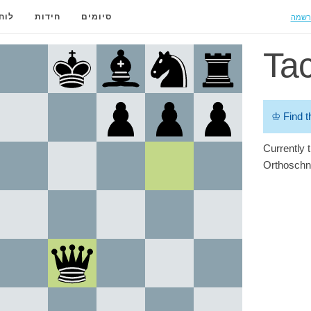
רשמה
סיומים
חידות
לוח
Tac
♔
Find t
Currently t
Orthoschn