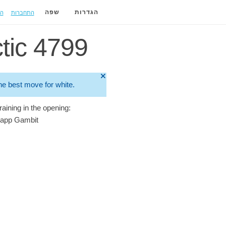
התחברות
ה
הגדרות
שפה
tic 4799
🞫
he best move for white.
raining in the opening:
app Gambit