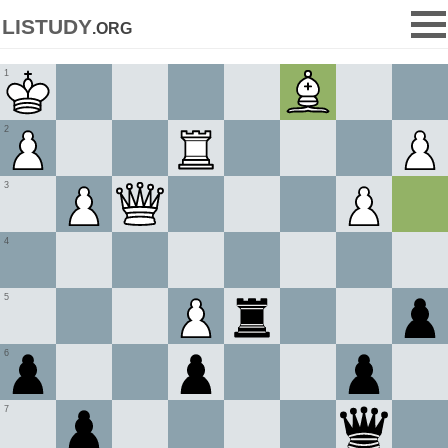
listudy
.org
1
2
3
4
5
6
7