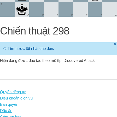
8
H
G
F
E
D
C
B
A
Chiến thuật 298
🞫
♔
Tìm nước tốt nhất cho đen.
Hiện đang được đào tạo theo mô típ: Discovered Attack
Quyền riêng tư
Điều khoản dịch vụ
Bản quyền
Dấu ấn
Cám ơn bạn!