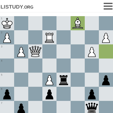
listudy
.org
1
2
3
4
5
6
7