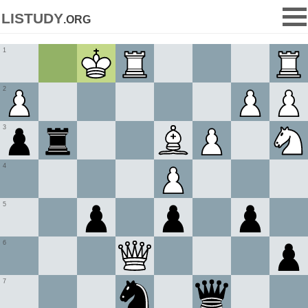
listudy
.org
1
2
3
4
5
6
7