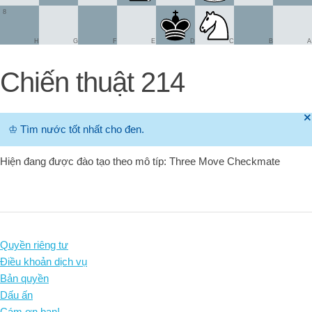
8
H
G
F
E
D
C
B
A
Chiến thuật 214
🞫
♔
Tìm nước tốt nhất cho đen.
Hiện đang được đào tạo theo mô típ: Three Move Checkmate
Quyền riêng tư
Điều khoản dịch vụ
Bản quyền
Dấu ấn
Cám ơn bạn!