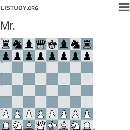
listudy
.org
Mr.
8
7
6
5
4
3
2
1
A
B
C
D
E
F
G
H