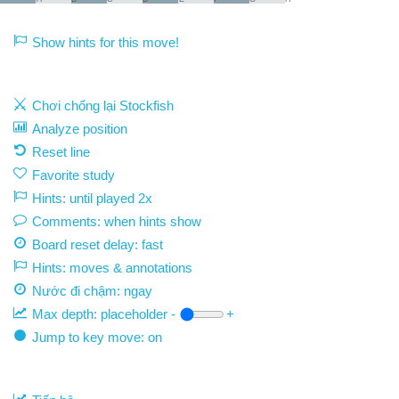
Show hints for this move!
Chơi chống lại Stockfish
Analyze position
Reset line
Favorite study
Hints: until played 2x
Comments: when hints show
Board reset delay: fast
Hints: moves & annotations
Nước đi chậm:
ngay
Max depth:
placeholder
-
+
Jump to key move: on