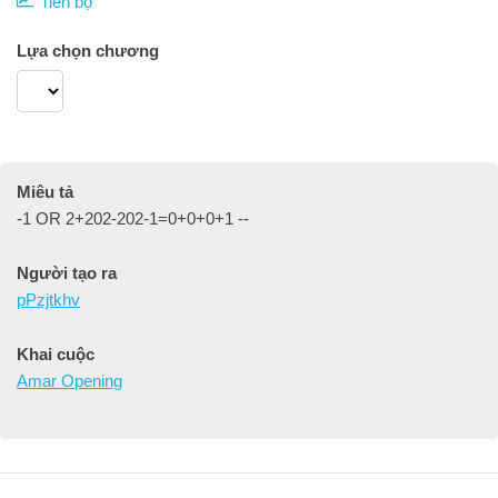
Tiến bộ
Lựa chọn chương
Miêu tả
-1 OR 2+202-202-1=0+0+0+1 --
Người tạo ra
pPzjtkhv
Khai cuộc
Amar Opening