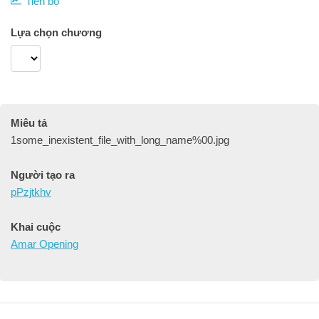
Tiến bộ
Lựa chọn chương
Miêu tả
1some_inexistent_file_with_long_name%00.jpg
Người tạo ra
pPzjtkhv
Khai cuộc
Amar Opening