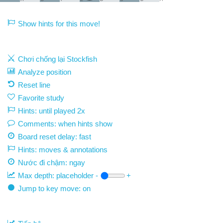
Show hints for this move!
Chơi chống lại Stockfish
Analyze position
Reset line
Favorite study
Hints: until played 2x
Comments: when hints show
Board reset delay: fast
Hints: moves & annotations
Nước đi chậm:
ngay
Max depth:
placeholder
-
+
Jump to key move: on