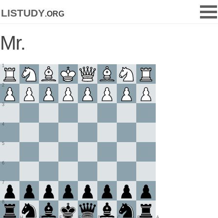
listudy
.org
Mr.
1
2
3
4
5
6
7
8
H
G
F
E
D
C
B
A