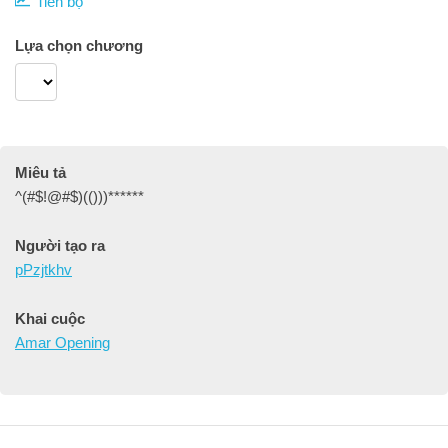
Tiến bộ
Lựa chọn chương
Miêu tả
^(#$!@#$)(()))******
Người tạo ra
pPzjtkhv
Khai cuộc
Amar Opening