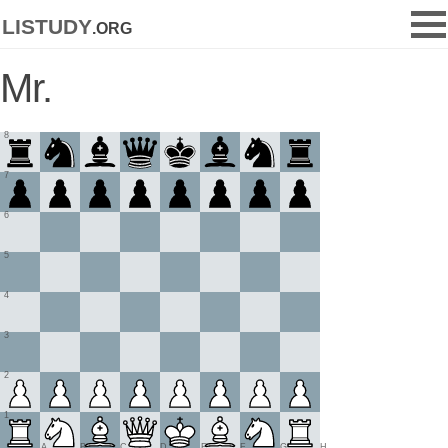
listudy
.org
Mr.
8
7
6
5
4
3
2
1
A
B
C
D
E
F
G
H