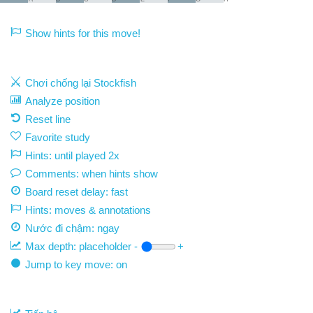
Show hints for this move!
Chơi chống lại Stockfish
Analyze position
Reset line
Favorite study
Hints: until played 2x
Comments: when hints show
Board reset delay: fast
Hints: moves & annotations
Nước đi chậm:
ngay
Max depth:
placeholder
-
+
Jump to key move: on