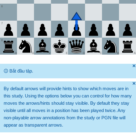
6
7
8
H
G
F
E
D
C
B
A
🞫
🛈
Bắt đầu tập.
🞫
By default arrows will provide hints to show which moves are in
this study. Using the options below you can control for how many
moves the arrows/hints should stay visible. By default they stay
visible until all moves in a position has been played twice. Any
non-playable arrow annotations from the study or PGN file will
appear as transparent arrows.