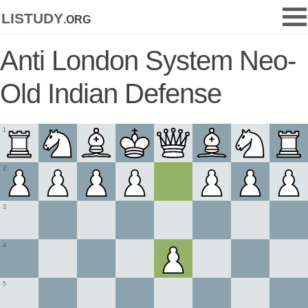
listudy
.org
Anti London System Neo-
Old Indian Defense
1
2
3
4
5