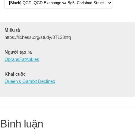
Miêu tả
https://lichess.org/study/8TL38hfq
Người tạo ra
OprahsFatAnkles
Khai cuộc
Queen's Gambit Declined
Bình luận