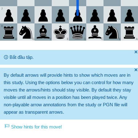
7
8
H
G
F
E
D
C
B
A
🞫
🛈
Bắt đầu tập.
🞫
By default arrows will provide hints to show which moves are in
this study. Using the options below you can control for how many
moves the arrows/hints should stay visible. By default they stay
visible until all moves in a position has been played twice. Any
non-playable arrow annotations from the study or PGN file will
appear as transparent arrows.
Show hints for this move!