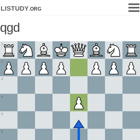
listudy
.org
qgd
1
2
3
4
5
6