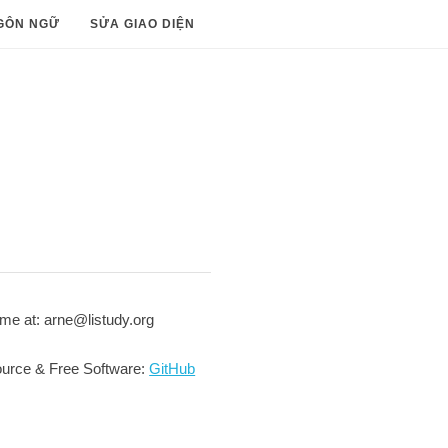
GÔN NGỮ
SỬA GIAO DIỆN
me at: arne@listudy.org
urce & Free Software:
GitHub