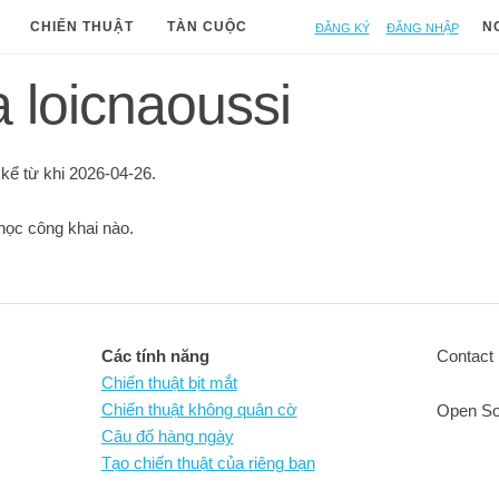
Đăng ký
Đăng nhập
CHIẾN THUẬT
TÀN CUỘC
N
 loicnaoussi
 kể từ khi 2026-04-26.
 học công khai nào.
Các tính năng
Contact 
Chiến thuật bịt mắt
Chiến thuật không quân cờ
Open So
Câu đố hàng ngày
Tạo chiến thuật của riêng bạn