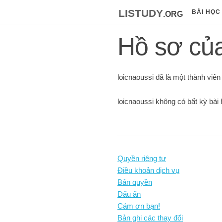
listudy
.org
BÀI HỌC
Hồ sơ của
loicnaoussi đã là một thành viên
loicnaoussi không có bất kỳ bài
Quyền riêng tư
Điều khoản dịch vụ
Bản quyền
Dấu ấn
Cám ơn bạn!
Bản ghi các thay đổi