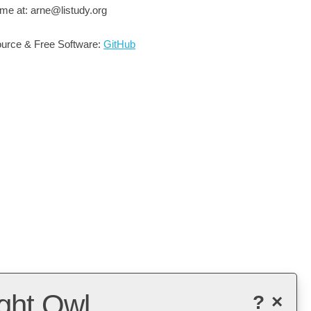
me at: arne@listudy.org
urce & Free Software:
GitHub
ght Owl
?
×