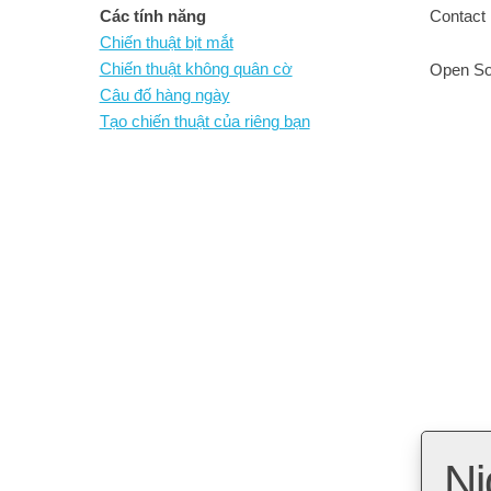
Các tính năng
Contact 
Chiến thuật bịt mắt
Chiến thuật không quân cờ
Open So
Câu đố hàng ngày
Tạo chiến thuật của riêng bạn
Ni