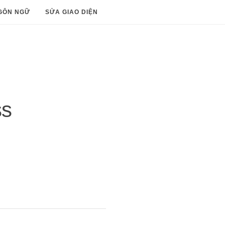
GÔN NGỮ
SỬA GIAO DIỆN
ss