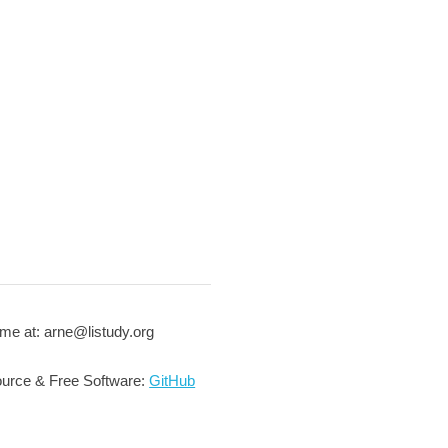
me at: arne@listudy.org
urce & Free Software:
GitHub