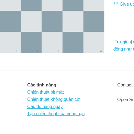
Give u
[Trợ giúp]
động như 
E
D
C
B
A
Các tính năng
Contact 
Chiến thuật bịt mắt
Chiến thuật không quân cờ
Open So
Câu đố hàng ngày
Tạo chiến thuật của riêng bạn