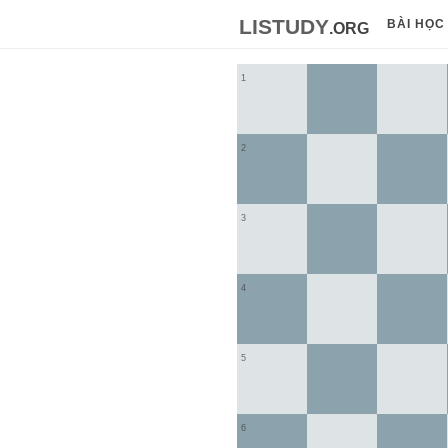
listudy
.org
BÀI HỌC
1
2
3
4
5
6