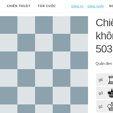
Đăng ký
Đăng nhập
CHIẾN THUẬT
TÀN CUỘC
N
Chi
khô
503
Quân đen
g6
g3
g1