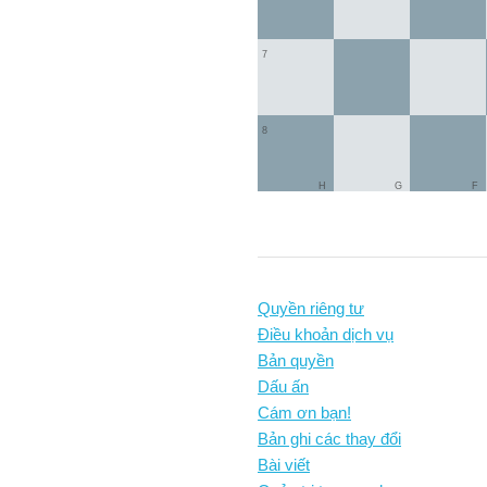
7
8
H
G
F
Quyền riêng tư
Điều khoản dịch vụ
Bản quyền
Dấu ấn
Cám ơn bạn!
Bản ghi các thay đổi
Bài viết