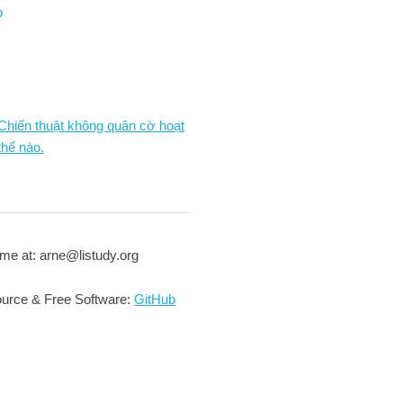
p
 Chiến thuật không quân cờ hoạt
thế nào.
me at: arne@listudy.org
urce & Free Software:
GitHub