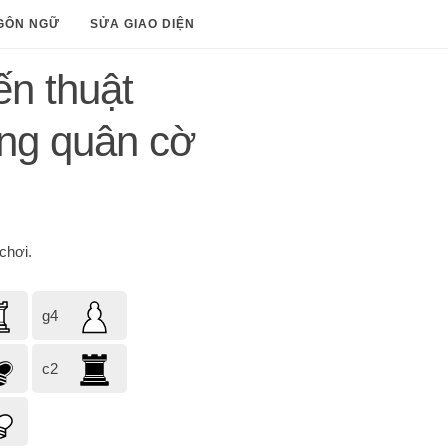
GÔN NGỮ
SỬA GIAO DIỆN
ến thuật
ng quân cờ
chơi.
g4
c2