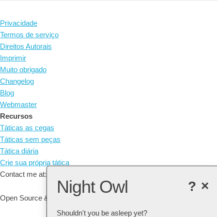
Privacidade
Termos de serviço
Direitos Autorais
Imprimir
Muito obrigado
Changelog
Blog
Webmaster
Recursos
Táticas as cegas
Táticas sem peças
Tática diária
Crie sua própria tática
Contact me at: arne@listudy.org
Night Owl
?
×
Open Source & Free Software:
GitHub
Shouldn't you be asleep yet?