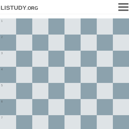
listudy
.org
1
2
3
4
5
6
7