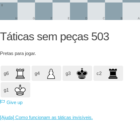
8
H
G
F
E
D
C
B
A
Táticas sem peças 503
Pretas
para jogar.
g6
g4
g3
c2
g1
Give up
[Ajuda] Como funcionam as táticas invisíveis.