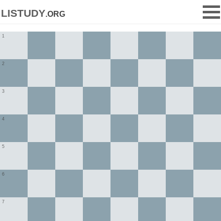
listudy
.org
1
2
3
4
5
6
7