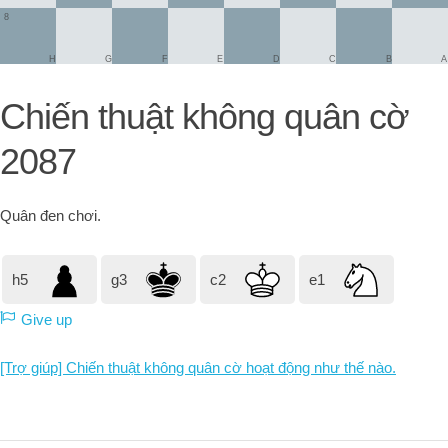
8
H
G
F
E
D
C
B
A
Chiến thuật không quân cờ
2087
Quân đen
chơi.
h5
g3
c2
e1
Give up
[Trợ giúp] Chiến thuật không quân cờ hoạt động như thế nào.