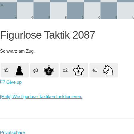
8
H
G
F
E
D
C
B
A
Figurlose Taktik 2087
Schwarz
am Zug.
h5
g3
c2
e1
Give up
[Help] Wie figurlose Taktiken funktionieren.
Privatsphäre