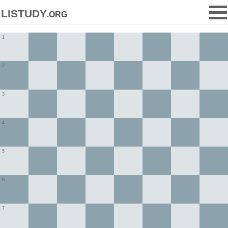
listudy
.org
1
2
3
4
5
6
7