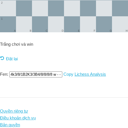
2
1
A
B
C
D
E
F
G
H
Trắng chơi và
win
Đặt lại
Fen:
Copy
Lichess Analysis
Quyền riêng tư
Điều khoản dịch vụ
Bản quyền