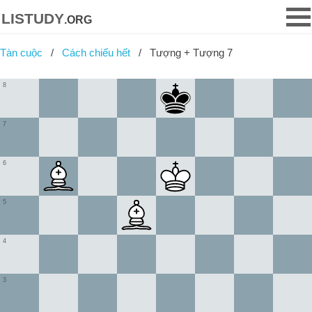
listudy
.org
Tàn cuộc
Cách chiếu hết
Tượng + Tượng 7
8
7
6
5
4
3