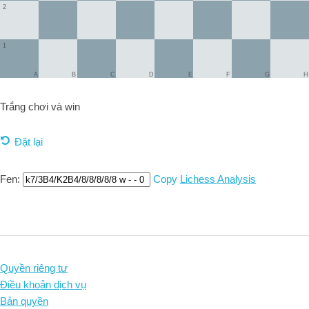
2
1
A
B
C
D
E
F
G
H
Trắng chơi và
win
Đặt lại
Fen:
Copy
Lichess Analysis
Quyền riêng tư
Điều khoản dịch vụ
Bản quyền