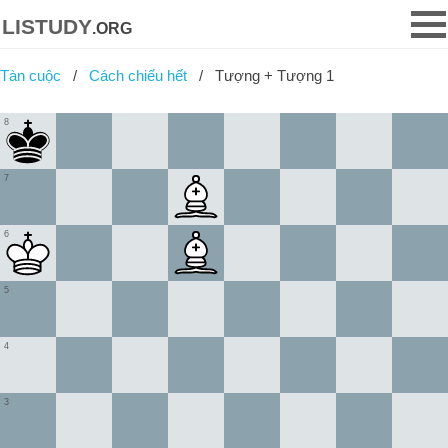
listudy
.org
Tàn cuộc
Cách chiếu hết
Tượng + Tượng 1
8
7
6
5
4
3