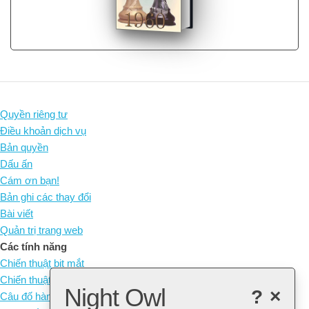
Quyền riêng tư
Điều khoản dịch vụ
Bản quyền
Dấu ấn
Cám ơn bạn!
Bản ghi các thay đổi
Bài viết
Quản trị trang web
Các tính năng
Chiến thuật bịt mắt
Chiến thuật không quân cờ
Night Owl
?
×
Câu đố hàng ngày