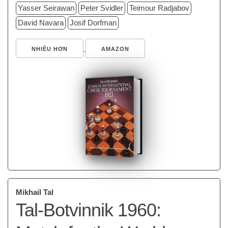
Yasser Seirawan
Peter Svidler
Teimour Radjabov
David Navara
Josif Dorfman
NHIỀU HƠN
AMAZON
Mikhail Tal
Tal-Botvinnik 1960: