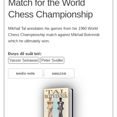
Match for the World
Chess Championship
Mikhail Tal annotates his games from his 1960 World
Chess Championship match against Mikhail Botvinnik
which he ultimately won.
Được đề xuất bởi:
Yasser Seirawan
Peter Svidler
NHIỀU HƠN
AMAZON