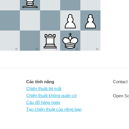
D
E
F
G
H
Các tính năng
Contact 
Chiến thuật bịt mắt
Chiến thuật không quân cờ
Open So
Câu đố hàng ngày
Tạo chiến thuật của riêng bạn