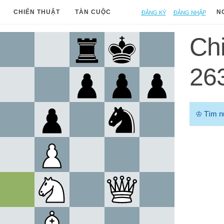
Đăng ký
Đăng nhập
CHIẾN THUẬT
TÀN CUỘC
N
Chi
26
♔
Tìm n