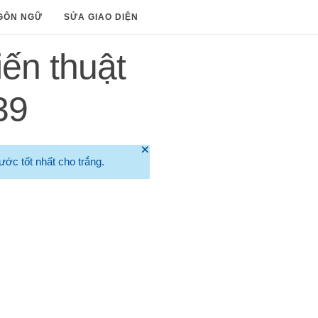
GÔN NGỮ
SỬA GIAO DIỆN
ến thuật
39
🞫
ước tốt nhất cho trắng.