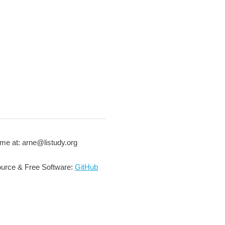
me at: arne@listudy.org
urce & Free Software:
GitHub