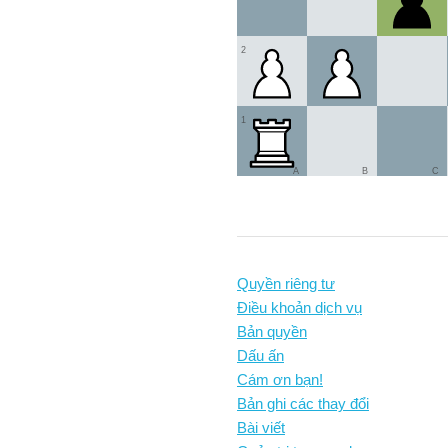
2
1
A
B
C
Quyền riêng tư
Điều khoản dịch vụ
Bản quyền
Dấu ấn
Cám ơn bạn!
Bản ghi các thay đổi
Bài viết