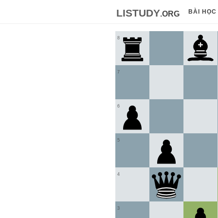
listudy
.org
BÀI HỌC
8
7
6
5
4
3